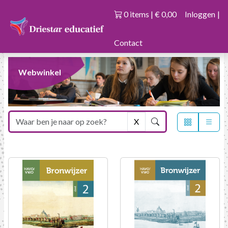
0 items | € 0,00
Inloggen
|
Contact
Webwinkel
X