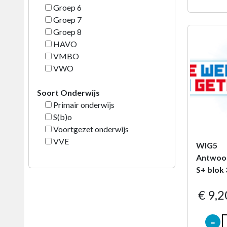
Groep 6
Groep 7
Groep 8
HAVO
VMBO
VWO
Soort Onderwijs
Primair onderwijs
S(b)o
Voortgezet onderwijs
VVE
WIG5
Antwoor
S+ blok 
€ 9,2
-