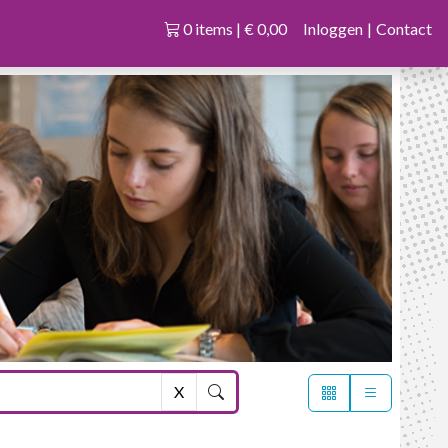
0 items | € 0,00
Inloggen
|
Contact
X