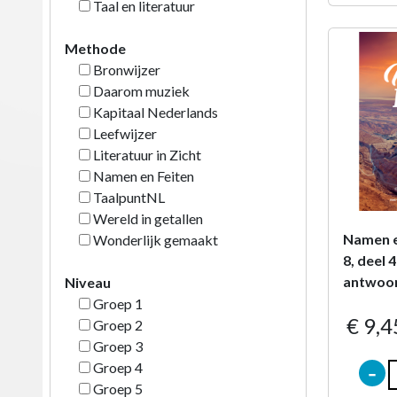
Taal en literatuur
Methode
Bronwijzer
Daarom muziek
Kapitaal Nederlands
Leefwijzer
Literatuur in Zicht
Namen en Feiten
TaalpuntNL
Wereld in getallen
Namen e
Wonderlijk gemaakt
8, deel 
antwoo
Niveau
Groep 1
€ 9,4
Groep 2
Groep 3
-
Groep 4
Groep 5