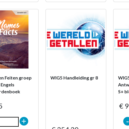
n Feiten groep
WIG5 Handleiding gr 8
WIG
4 Engels
Antw
rdenboek
S+ bl
5
€ 9
+