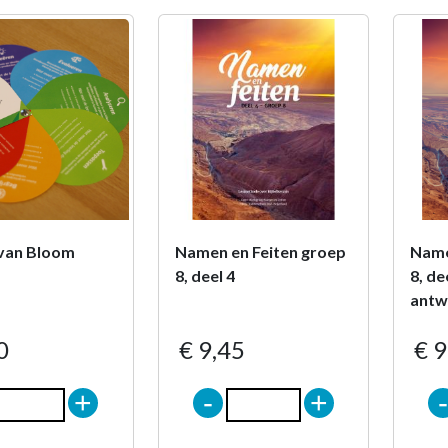
van Bloom
Namen en Feiten groep
Name
8, deel 4
8, de
antw
0
€ 9,45
€ 9
+
-
+