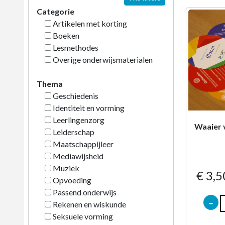
Categorie
Artikelen met korting
Boeken
Lesmethodes
Overige onderwijsmaterialen
Thema
Geschiedenis
Identiteit en vorming
Leerlingenzorg
Waaier 
Leiderschap
Maatschappijleer
Mediawijsheid
Muziek
€ 3,5
Opvoeding
Passend onderwijs
-
Rekenen en wiskunde
Seksuele vorming