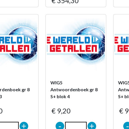
€ 354,30
WIG5
WIG
denboek gr 8
Antwoordenboek gr 8
Antw
3
S+ blok 4
S+ bl
0
€ 9,20
€ 9
+
-
+