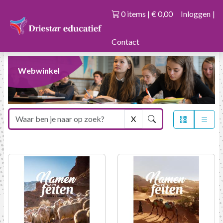
0 items | € 0,00
Inloggen
|
Contact
Webwinkel
X