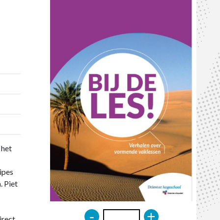
 het
ipes
. Piet
-
+
irect