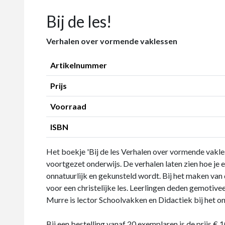
Bij de les!
Verhalen over vormende vaklessen
Artikelnummer
Prijs
Voorraad
ISBN
Het boekje 'Bij de les Verhalen over vormende vakles
voortgezet onderwijs. De verhalen laten zien hoe je e
onnatuurlijk en gekunsteld wordt. Bij het maken van
voor een christelijke les. Leerlingen deden gemotive
Murre is lector Schoolvakken en Didactiek bij het 
Bij een bestelling vanaf 20 exemplaren is de prijs € 10