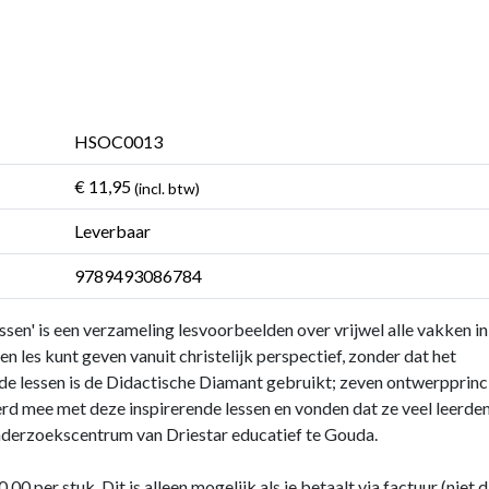
HSOC0013
€ 11,95
(incl. btw)
Leverbaar
9789493086784
sen' is een verzameling lesvoorbeelden over vrijwel alle vakken in
en les kunt geven vanuit christelijk perspectief, zonder dat het
 de lessen is de Didactische Diamant gebruikt; zeven ontwerpprinc
erd mee met deze inspirerende lessen en vonden dat ze veel leerden
onderzoekscentrum van Driestar educatief te Gouda.
,00 per stuk. Dit is alleen mogelijk als je betaalt via factuur (niet d