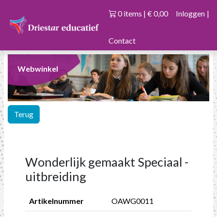
0 items | € 0,00
Inloggen
|
Contact
Webwinkel
Terug
Wonderlijk gemaakt Speciaal -
uitbreiding
Artikelnummer
OAWG0011