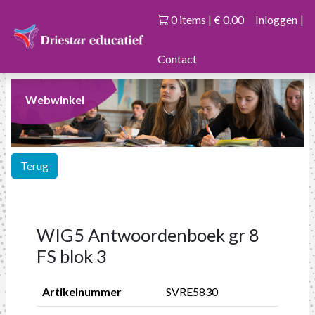
0 items | € 0,00
Inloggen
|
Contact
Webwinkel
Terug
WIG5 Antwoordenboek gr 8
FS blok 3
Artikelnummer
SVRE5830