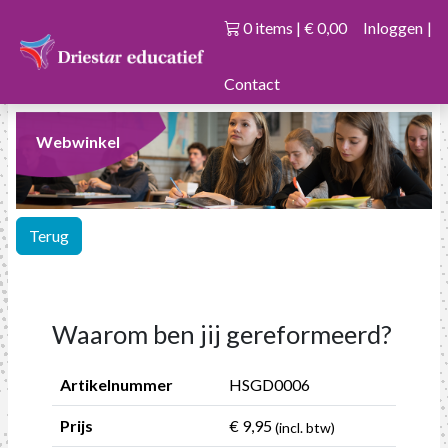
0 items | € 0,00
Inloggen
|
Contact
Webwinkel
Terug
Waarom ben jij gereformeerd?
Artikelnummer
HSGD0006
Prijs
€ 9,95
(incl. btw)