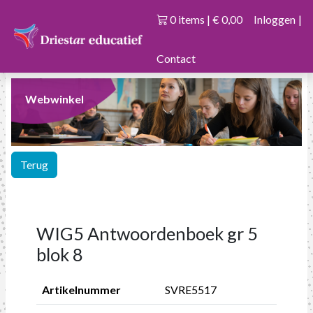
0 items | € 0,00
Inloggen
|
Contact
Webwinkel
Terug
WIG5 Antwoordenboek gr 5
blok 8
Artikelnummer
SVRE5517