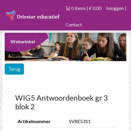
0 items | € 0,00
Inloggen
|
Contact
Webwinkel
Terug
WIG5 Antwoordenboek gr 3
blok 2
Artikelnummer
SVRE5311