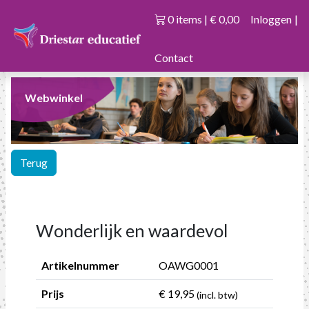
0 items | € 0,00
Inloggen
|
Contact
Webwinkel
Terug
Wonderlijk en waardevol
Artikelnummer
OAWG0001
Prijs
€ 19,95
(incl. btw)