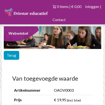
0 items | € 0,00
Inloggen
|
Contact
Webwinkel
Terug
Van toegevoegde waarde
Artikelnummer
OAOV0003
Prijs
€ 19,95
(incl. btw)