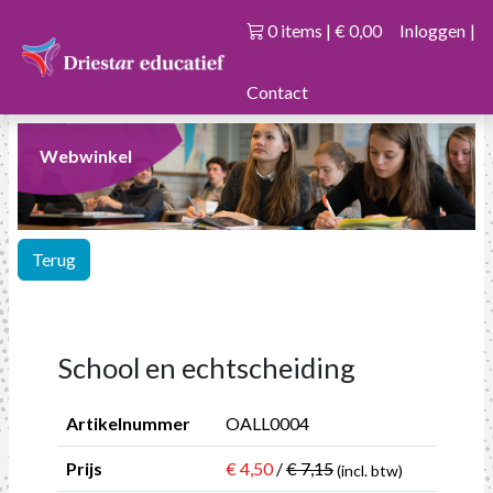
0 items | € 0,00
Inloggen
|
Contact
Webwinkel
Terug
School en echtscheiding
Artikelnummer
OALL0004
Prijs
€ 4,50
/
€ 7,15
(incl. btw)